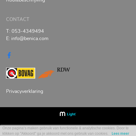
Routebeschrijving
CONTACT
T:
053-4349494
E:
info@benica.com
Privacyverklaring
Onze pagina’s maken gebruik van functionele & analytische cookies. Door te
klikken op "Akkoord" ga je akkoord met ons gebruik van cookies.
Lees meer