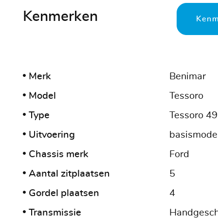
Kenmerken
Kenm
Merk
Benimar
Model
Tessoro
Type
Tessoro 4
Uitvoering
basismode
Chassis merk
Ford
Aantal zitplaatsen
5
Gordel plaatsen
4
Transmissie
Handgesch