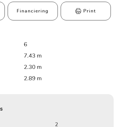
Financiering
Print
6
7.43 m
2.30 m
2.89 m
s
2