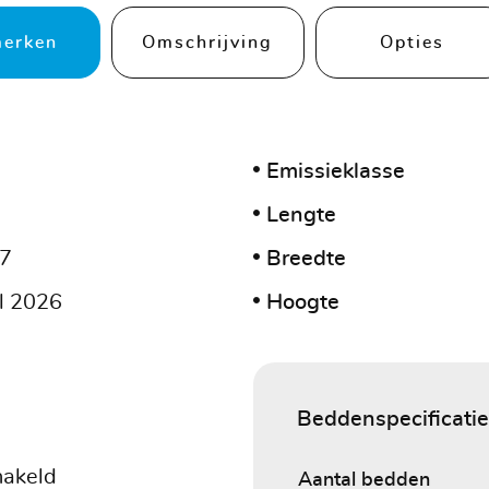
erken
Omschrijving
Opties
Emissieklasse
Lengte
97
Breedte
l 2026
Hoogte
Beddenspecificatie
akeld
Aantal bedden