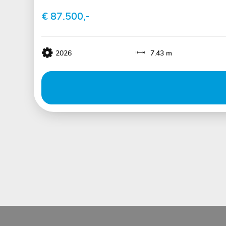
€ 87.500,-
2026
7.43 m