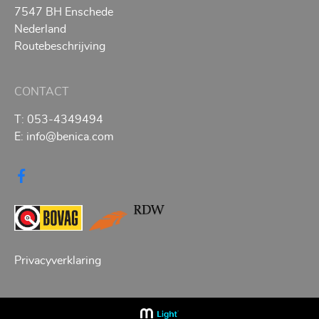
7547 BH Enschede
Nederland
Routebeschrijving
CONTACT
T:
053-4349494
E:
info@benica.com
Privacyverklaring