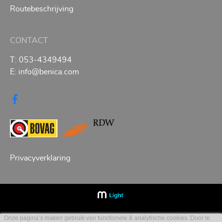
Routebeschrijving
CONTACT
T:
053-4349494
E:
info@benica.com
Privacyverklaring
Onze pagina’s maken gebruik van functionele & analytische cookies. Door te